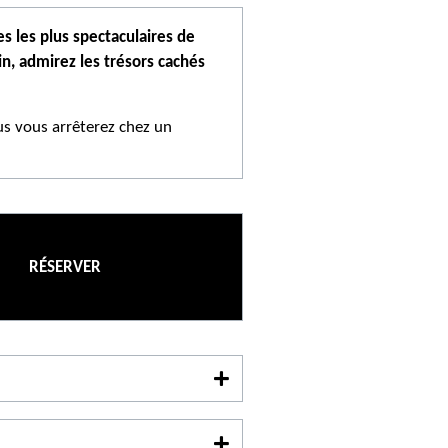
s les plus spectaculaires de
in, admirez les trésors cachés
us vous arrêterez chez un
ibre à Moustiers-Sainte-Marie,
rez les routes sinueuses des
-Croix. Temps libre au lac
RÉSERVER
i à partir de 2 personnes
our réserver
séjour de l'Office de Tourisme