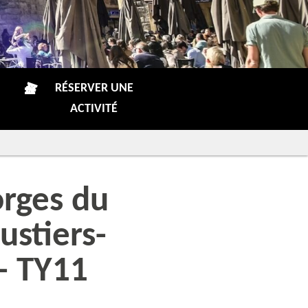
RÉSERVER UNE
ACTIVITÉ
orges du
stiers-
- TY11