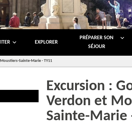
PRÉPARER SON
ITER
EXPLORER
SÉJOUR
 Moustiers-Sainte-Marie - TY11
Excursion : G
Verdon et Mou
Sainte-Marie 