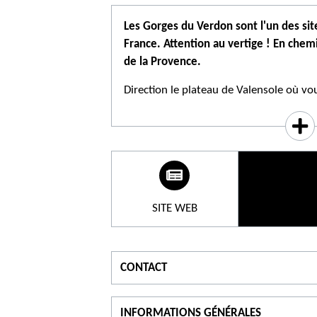
Les Gorges du Verdon sont l'un des site
France. Attention au vertige ! En chem
de la Provence.
Direction le plateau de Valensole où vo
producteur local. Profitez d’un temps l
célèbre pour sa faïence. Vous emprunte
gorges du Verdon jusqu’au lac de Sainte
(possibilité de baignade)
➜ Excursion commentée / Départ garant
SITE WEB
➜ Départ de l'Office de Tourisme à 9h
➜ Durée : 9h30
➜ Enfants à partir de 4 ans
​➜ Les animaux sont interdits
CONTACT
Pour s'informer
P
Réservations auprès des conseillers en 
INFORMATIONS GÉNÉRALES