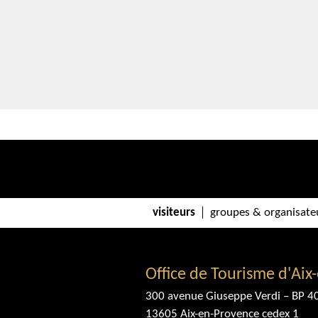
visiteurs
groupes & organisate
Office de Tourisme d'Aix
300 avenue Giuseppe Verdi – BP 4
13605 Aix-en-Provence cedex 1