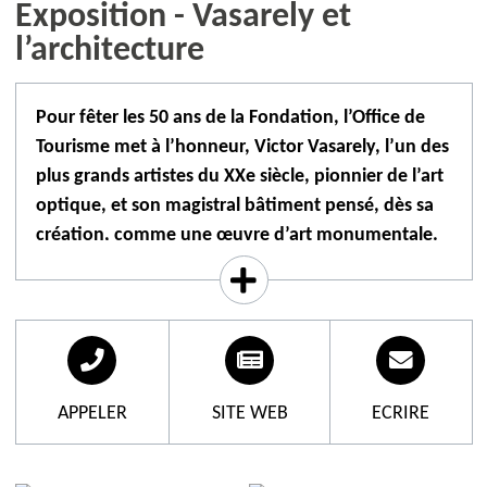
Exposition - Vasarely et
l’architecture
Pour fêter les 50 ans de la Fondation, l’Office de
Tourisme met à l’honneur, Victor Vasarely, l’un des
plus grands artistes du XXe siècle, pionnier de l’art
optique, et son magistral bâtiment pensé, dès sa
création, comme une œuvre d’art monumentale.
// Vasarely et l’architecture mis à l’honneur //
Pour fêter le 120e anniversaire de sa naissance à
Pécs en Hongrie en 1906 et les 50 ans de
l’inauguration du Centre architectonique de la
APPELER
SITE WEB
ECRIRE
Fondation Vasarely en 1976 à Aix-en-Provence,
l’Office de Tourisme met à l’honneur, Victor Vasarely,
l’un des plus grands artistes du XXe siècle et pionnier