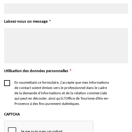
Vasarely et l’architecture » qui revient en détails sur
le Centre architectonique d’Aix-en-Provence comme
manifeste architectural unique. Grâce à des prêts
Laissez-nous un message
*
exceptionnels d’institutions prestigieuses telles que
le Centre Pompidou, la Médiathèque du Patrimoine
et de la Photographie, le Musée national Fernand
Léger de Biot, le Musée de Grenoble et le Frac
Centre-Val de Loire à Orléans, le parcours retrace
l’ambition visionnaire et utopiste de Vasarely de
Utilisation des données personnelles
*
sortir l’art des musées pour l’intégrer au cœur de la
cité. Le catalogue de l’exposition est disponible aux
En soumettant ce formulaire, j'accepte que mes informations
de contact soient émises vers le professionnel dans le cadre
éditions Fage (français & anglais). 164 pages. 30 €.
de la demande d'informations et de la relation commerciale
qui peut en découler, ainsi qu’à l’Office de Tourisme d’Aix-en-
Provence à des fins purement statistiques.
CAPTCHA