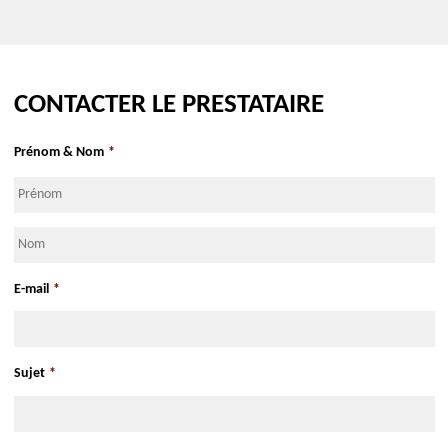
13100
Aix-en-Provence
S'y rendre Google Maps
S'y rendre Apple Maps
CONTACTER LE PRESTATAIRE
Prénom & Nom
*
Prénom
Nom
E-mail
*
Sujet
*