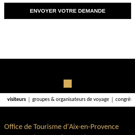
visiteurs
groupes & organisateurs de voyage
congrès 
Office de Tourisme d'Aix-en-Provence