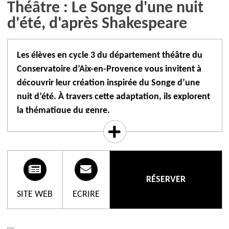
Théâtre : Le Songe d'une nuit
d'été, d'après Shakespeare
Les élèves en cycle 3 du département théâtre du
Conservatoire d’Aix-en-Provence vous invitent à
découvrir leur création inspirée du Songe d’une
nuit d’été. À travers cette adaptation, ils explorent
la thématique du genre.
Plongé dans un univers merveilleux où se mêlent
humains et créatures féériques, le spectacle met en
lumière les jeux de confusion : confusion des
sentiments, des identités, des désirs. Entre les jeunes
RÉSERVER
amoureux perdus dans leurs élans contradictoires et
SITE WEB
ECRIRE
le monde troublant d’Obéron et Titania, les
frontières se brouillent, se déplacent, se réinventent.
Dans ce chassé-croisé sensible et poétique, les