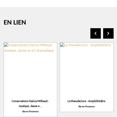
Équipements :
Boucle magnétique disponible à l’accueil
EN LIEN
+
−
Leaflet
| ©
openstreetmap.fr
Conservatoire Darius Milhaud -
La Manufacture - Amphithéâtre
La Manufacture - Amphithéâtre
musique, danse e...
Aix-en-Provence
Aix-en-Provence
8-10 rue des Allumettes