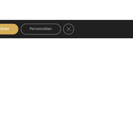
Close GDPR Cookie Banner
efuser
Personnaliser