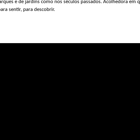
rques e de jardins como nos séculos passados. Acolhedora em q
ara sentir, para descobrir.