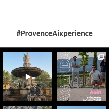
#ProvenceAixperience
aixenprovencetourism
aixenprovencetourism
Aug 1
Jul 31