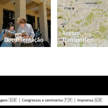
Acesso,
Documentação
Transportes
iagem 🇬🇧
Congressos e seminários 🇫🇷
Imprensa 🇬🇧