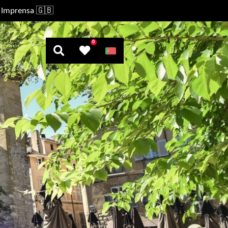
Imprensa 🇬🇧
0