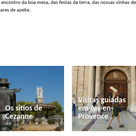
o encontro da boa mesa, das festas da terra, das nossas vinhas d
ares de azeite.
Visitas guiadas
Os sitios de
em Aix-en-
Cezanne
Provence
VER
VIVER