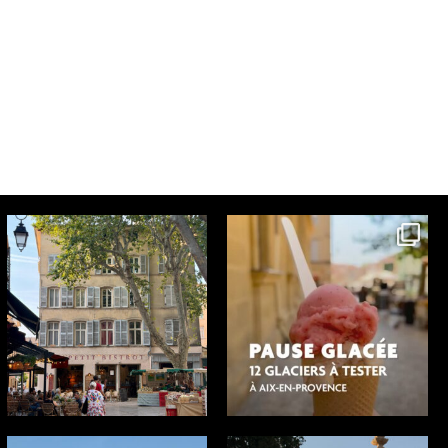
aixenprovencetourism
aixenprovencetourism
Jul 30
Jul 29