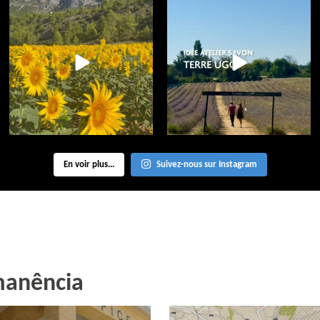
aixenprovencetourism
aixenprovencetourism
Jul 26
Jul 24
En voir plus...
Suivez-nous sur Instagram
manência