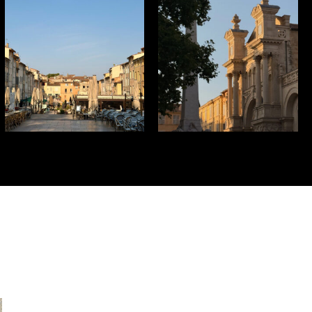
aixenprovencetourism
aixenprovencetourism
Jul 23
Jul 16