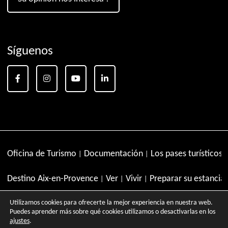
Síguenos
Oficina de Turismo
Documentación
Los pases turísticos
Destino Aix-en-Provence
Ver
Vivir
Preparar su estancia
Utilizamos cookies para ofrecerte la mejor experiencia en nuestra web.
Visitas Guiadas en Aix en Provence
Excursiones en la Prov
Puedes aprender más sobre qué cookies utilizamos o desactivarlas en los
ajustes
.