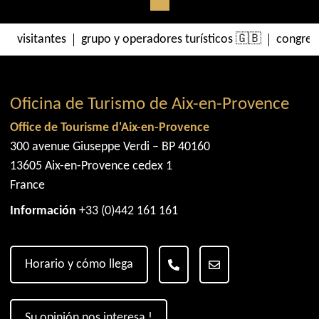
visitantes
grupo y operadores turísticos 🇬🇧
congres
Oficina de Turismo de Aix-en-Provence
Office de Tourisme d'Aix-en-Provence
300 avenue Giuseppe Verdi – BP 40160
13605 Aix-en-Provence cedex 1
France
Información
+33 (0)442 161 161
Horario y cómo llega
Su opinión nos interesa !