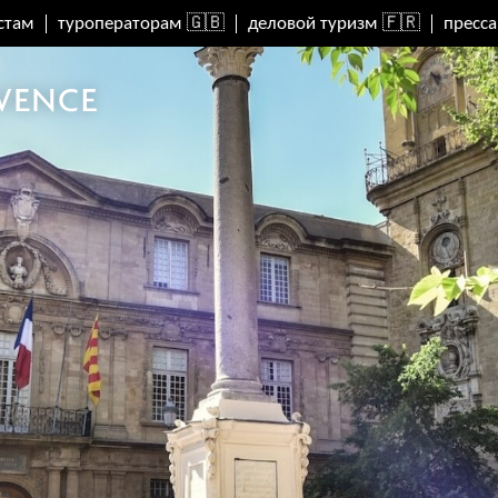
стам
туроператорам 🇬🇧
деловой туризм 🇫🇷
пресса