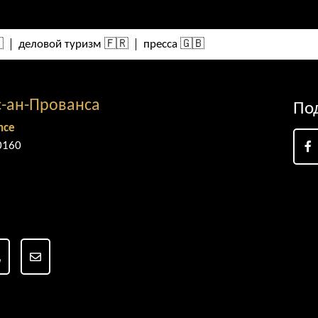

деловой туризм 🇫🇷
пресса 🇬🇧
с-ан-Прованса
По
nce
0160