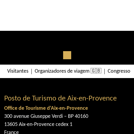
Visitantes
Organizadores de viagem 🇬🇧
Congressos 
Posto de Turismo de Aix-en-Provence
Office de Tourisme d'Aix-en-Provence
300 avenue Giuseppe Verdi – BP 40160
13605 Aix-en-Provence cedex 1
France