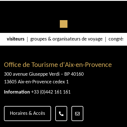
S'y rendre Google Maps
S'y rendre Apple Maps
visiteurs
groupes & organisateurs de voyage
congrès 
Office de Tourisme d'Aix-en-Provence
300 avenue Giuseppe Verdi – BP 40160
13605 Aix-en-Provence cedex 1
Information
+33 (0)442 161 161
Horaires & Accès