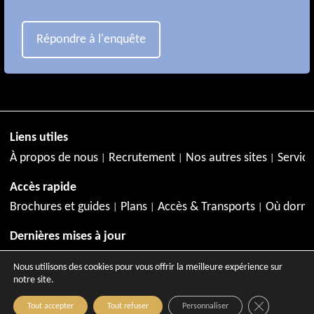
Répondre à l'enquête
Liens utiles
À propos de nous
Recrutement
Nos autres sites
Service
Accès rapide
Brochures et guides
Plans
Accès & Transports
Où dormi
Dernières mises à jour
Juillet à Aix-en-Provence
Agenda de juillet
Activités en jui
Nous utilisons des cookies pour vous offrir la meilleure expérience sur
notre site.
Close GDPR C
Tout accepter
Tout refuser
Personnaliser
Copyright © 2026 - Site officiel de l'Office de Tourisme d'A