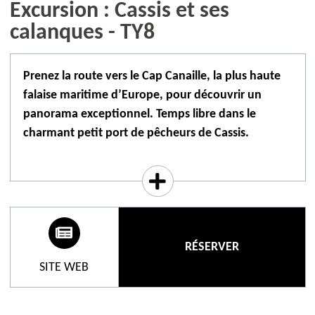
Excursion : Cassis et ses
calanques - TY8
Prenez la route vers le Cap Canaille, la plus haute
falaise maritime d’Europe, pour découvrir un
panorama exceptionnel. Temps libre dans le
charmant petit port de pêcheurs de Cassis.
Embarquez pour une croisière* d'une heure dans les
calanques pour admirer ses étroits vallons aux bords
escarpés, en partie submergés par les eaux turquoise
de la Méditerranée (tickets non inclus).
*Selon conditions météo.
RÉSERVER
SITE WEB
➜ Excursion commentée / Départ garanti à partir de
2 personnes
➜ Départ de l'Office de tourisme à 8h