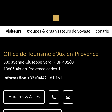
visiteurs
groupes & organisateurs de voyage
congrès 
Office de Tourisme d'Aix-en-Provence
300 avenue Giuseppe Verdi – BP 40160
13605 Aix-en-Provence cedex 1
Information
+33 (0)442 161 161
Horaires & Accès