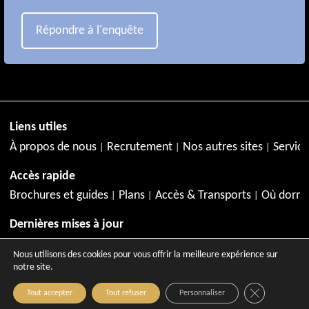
Répondre à l'enquête
Liens utiles
À propos de nous
Recrutement
Nos autres sites
Service
Accès rapide
Brochures et guides
Plans
Accès & Transports
Où dormi
Dernières mises à jour
Juillet à Aix-en-Provence
Agenda de juillet
Activités en jui
Nous utilisons des cookies pour vous offrir la meilleure expérience sur
notre site.
Close GDPR C
Tout accepter
Tout refuser
Personnaliser
Copyright © 2026 - Site officiel de l'Office de Tourisme d'A