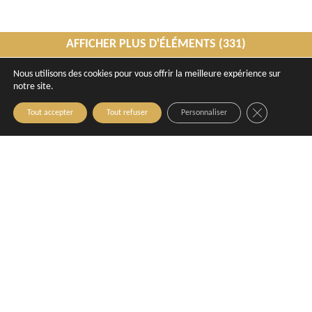
AFFICHER PLUS D'ÉLÉMENTS (331)
Nous utilisons des cookies pour vous offrir la meilleure expérience sur
notre site.
Close GDPR C
Tout accepter
Tout refuser
Personnaliser