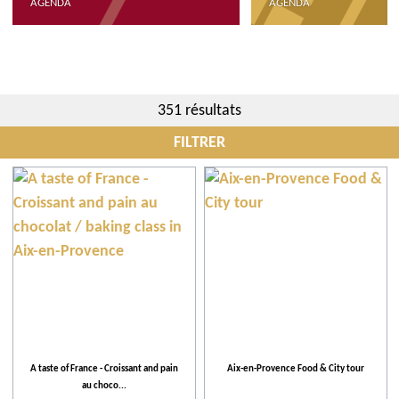
AGENDA
AGENDA
351 résultats
FILTRER
Quand
Communes
Évènements
Activités et Loisirs
A taste of France - Croissant and pain
Aix-en-Provence Food & City tour
au choco...