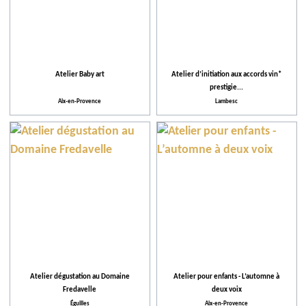
Atelier Baby art
Atelier d’initiation aux accords vin*
prestigie...
Aix-en-Provence
Lambesc
Atelier dégustation au Domaine
Atelier pour enfants - L’automne à
Fredavelle
deux voix
Éguilles
Aix-en-Provence