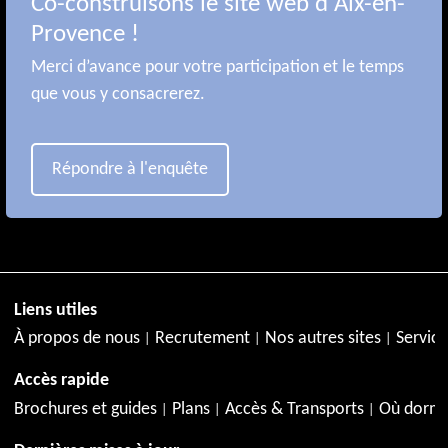
Co-construisons le site web d'Aix-en-
Provence !
Merci d’avance pour votre participation et le temps
que vous y consacrerez.
Répondre à l'enquête
Liens utiles
À propos de nous
Recrutement
Nos autres sites
Service
Accès rapide
Brochures et guides
Plans
Accès & Transports
Où dormi