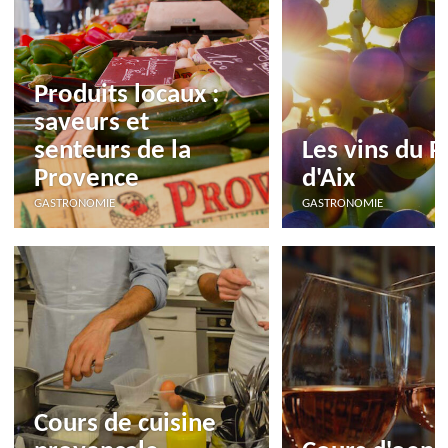
Produits locaux :
saveurs et
senteurs de la
Les vins du P
Provence
d'Aix
GASTRONOMIE
GASTRONOMIE
Cours de cuisine