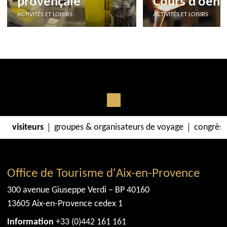
provençale
Cours d'oeno
ACTIVITÉS ET LOISIRS
ACTIVITÉS ET LOISIRS
visiteurs
groupes & organisateurs de voyage
congrès 
Office de Tourisme d'Aix-en-Provence
300 avenue Giuseppe Verdi – BP 40160
13605 Aix-en-Provence cedex 1
Information
+33 (0)442 161 161