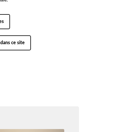
ale.
es
 dans ce site