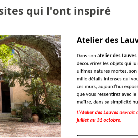
sites qui l'ont inspiré
Atelier des Lau
Dans son
atelier des Lauves
découvrirez les objets qui lu
ultimes natures mortes, son m
mille détails intenses qui v
ces murs, aujourd’hui exposé
que vous ressentirez avec le 
maître, dans sa simplicité h
L’
Atelier des Lauves
devrait 
juillet au 31 octobre
.