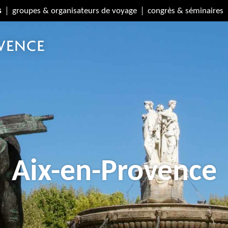
s
groupes & organisateurs de voyage
congrès & séminaires
Aix-en-Provence