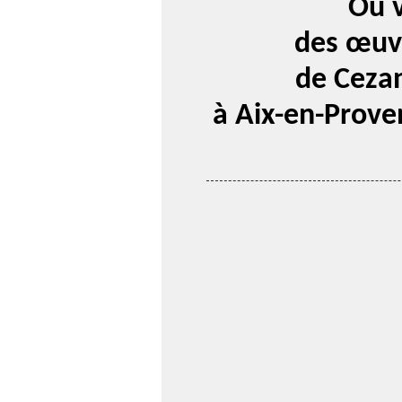
Où v
des œuv
de Ceza
à Aix-en-Prove