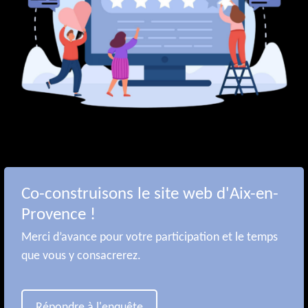
Co-construisons le site web d'Aix-en-
Provence !
Merci d’avance pour votre participation et le temps
que vous y consacrerez.
Répondre à l'enquête