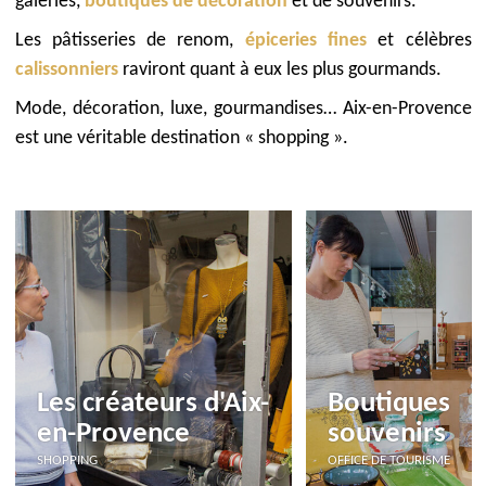
galeries,
boutiques de décoration
et de souvenirs.
Les pâtisseries de renom,
épiceries fines
et célèbres
calissonniers
raviront quant à eux les plus gourmands.
Mode, décoration, luxe, gourmandises… Aix-en-Provence
est une véritable destination « shopping ».
Les créateurs d'Aix-
Boutiques
en-Provence
souvenirs
SHOPPING
OFFICE DE TOURISME