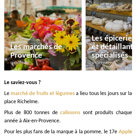
Les épiceries
Les marchés de
et détaillant
Provence
spécialisés
SHOPPING
SHOPPING
Le saviez-vous ?
Le
marché de fruits et légumes
a lieu tous les jours sur la
place Richelme.
Plus de 800 tonnes de
calissons
sont produits chaque
année à Aix-en-Provence.
Pour les plus fans de la marque à la pomme, le 17e
Apple