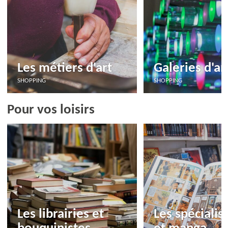
Les métiers d'art
Galeries d'ar
SHOPPING
SHOPPING
Pour vos loisirs
Les librairies et
Les spécialis