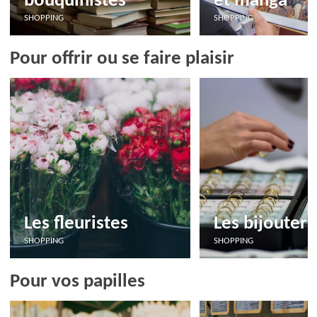
bouquinistes
et manga
SHOPPING
SHOPPING
Pour offrir ou se faire plaisir
Les fleuristes
Les bijouteri
SHOPPING
SHOPPING
Pour vos papilles