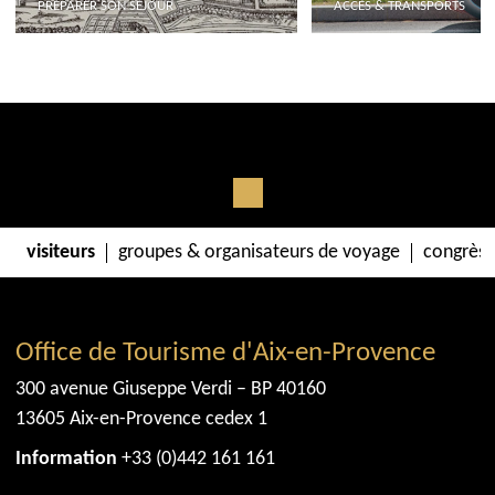
PRÉPARER SON SÉJOUR
ACCÈS & TRANSPORTS
visiteurs
groupes & organisateurs de voyage
congrès 
Office de Tourisme d'Aix-en-Provence
300 avenue Giuseppe Verdi – BP 40160
13605 Aix-en-Provence cedex 1
Information
+33 (0)442 161 161