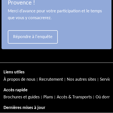
Provence !
Merci d’avance pour votre participation et le temps
que vous y consacrerez.
Répondre à l'enquête
Liens utiles
À propos de nous
Recrutement
Nos autres sites
Service
Accès rapide
Brochures et guides
Plans
Accès & Transports
Où dormi
Dernières mises à jour