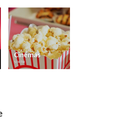
Cinémas
SORTIR
e