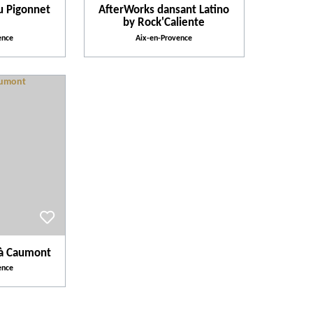
du Pigonnet
AfterWorks dansant Latino
Thème
by Rock'Caliente
ence
Aix-en-Provence
Activités et Loisirs
z à Caumont
ence