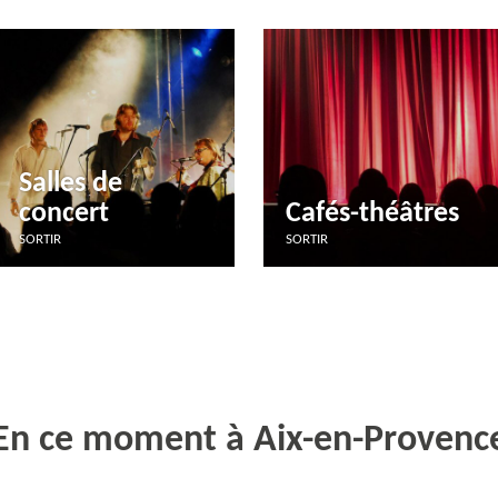
Salles de
concert
Cafés-théâtres
SORTIR
SORTIR
En ce moment à Aix-en-Provenc