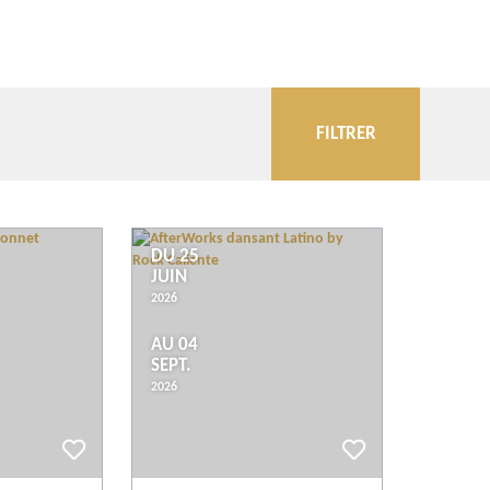
FILTRER
Communes
Évènements
DU 25
JUIN
2026
Plus de critères
AU 04
SEPT.
Conseils
2026
Quand