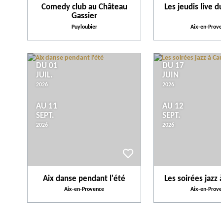
Comedy club au Château
Les jeudis live 
Gassier
Puyloubier
Aix-en-Prov
DU 01
DU 17
JUIL.
JUIN
2026
2026
AU 11
AU 12
SEPT.
SEPT.
2026
2026
Aix danse pendant l'été
Les soirées jaz
Aix-en-Provence
Aix-en-Prov