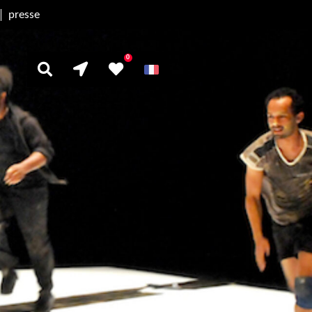
presse
0