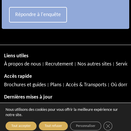
Répondre à l'enquête
Liens utiles
À propos de nous
Recrutement
Nos autres sites
Service
Accès rapide
Brochures et guides
Plans
Accès & Transports
Où dormi
Dernières mises à jour
Juillet à Aix-en-Provence
Agenda de juillet
Activités en jui
Nous utilisons des cookies pour vous offrir la meilleure expérience sur
notre site.
Close GDPR C
Tout accepter
Tout refuser
Personnaliser
Copyright © 2026 - Site officiel de l'Office de Tourisme d'A