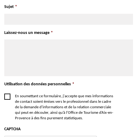
−
Sujet
*
Leaflet
| ©
openstreetmap.fr
Saveur Provence
590 route des Alpes
Laissez-nous un message
*
13100
Aix-en-Provence
S'y rendre Google Maps
S'y rendre Apple Maps
Utilisation des données personnelles
*
En soumettant ce formulaire, j'accepte que mes informations
de contact soient émises vers le professionnel dans le cadre
de la demande d'informations et de la relation commerciale
qui peut en découler, ainsi qu’à l’Office de Tourisme d’Aix-en-
Provence à des fins purement statistiques.
CAPTCHA