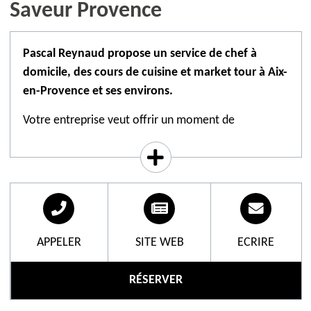
Saveur Provence
Pascal Reynaud propose un service de chef à
domicile, des cours de cuisine et market tour à Aix-
en-Provence et ses environs.
Votre entreprise veut offrir un moment de
convivialité et de partage à une équipe afin de
resserrer les liens entre collaborateurs ? Optez pour
un atelier de cuisine suivi de la dégustation des mets
préparés. Moment de cohésion et de partage pour
vos salariés assuré.
APPELER
SITE WEB
ECRIRE
RÉSERVER