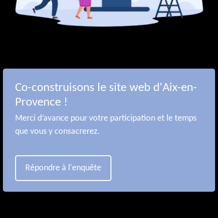
Co-construisons le site web d'Aix-en-
Provence !
Merci d’avance pour votre participation et le temps
que vous y consacrerez.
Répondre à l'enquête