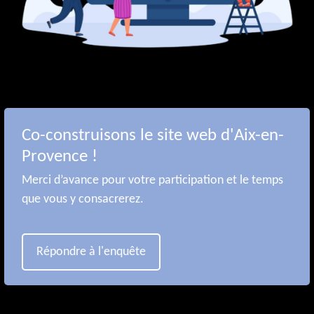
Co-construisons le site web d'Aix-en-
Provence !
Merci d’avance pour votre participation et le temps
que vous y consacrerez.
Répondre à l'enquête