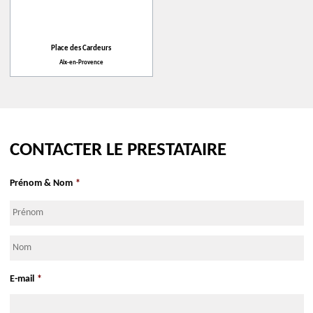
Espagnol
Tandem
38 rue Lieutaud (accès place / forum des Cardeurs)
Place des Cardeurs
13100
Aix-en-Provence
Aix-en-Provence
S'y rendre Google Maps
S'y rendre Apple Maps
CONTACTER LE PRESTATAIRE
Prénom & Nom
*
Prénom
Nom
E-mail
*