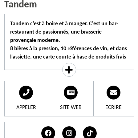
Tandem
Tandem c'est à boire et à manger. C'est un bar-
restaurant de passionnés, une brasserie
provençale moderne.
8 bières à la pression, 10 références de vin, et dans
l'assiette, une carte courte à base de produits frais
prônant le fait-maison comme religion.
Tandem, c'est Caroline et Simon, respectivement
directrice de salle et chef de cuisine, un couple en
tandem aussi bien dans la vie que dans leur bar-
restaurant.
APPELER
SITE WEB
ECRIRE
Un lieu de vie, de fête et de rencontre, où l'on
partage l'art de bien boire et de bien manger. Une
Brasserie provençale aux accents de leurs nombreux
voyages, une cuisine colorée et une carte des