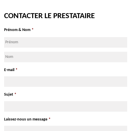
CONTACTER LE PRESTATAIRE
S'y rendre Google Maps
S'y rendre Apple Maps
Prénom & Nom
*
Prénom
Nom
E-mail
*
Sujet
*
Laissez-nous un message
*