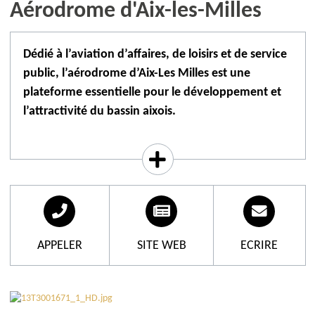
Aérodrome d'Aix-les-Milles
Dédié à l’aviation d’affaires, de loisirs et de service
public, l’aérodrome d’Aix-Les Milles est une
plateforme essentielle pour le développement et
l’attractivité du bassin aixois.
Cet aérodrome est géré par la société Edeis et est
ouvert au trafic national et international
commercial non régulier, aux avions privés et aux
VFR. Le trafic maximum s'élève à environ 60 000
mouvements d'avions par an. Sa piste peut accueillir
des aéronefs de plus de 30 tonnes.
APPELER
SITE WEB
ECRIRE
Entreprises ou associations implantées sur
l'aérodrome :
→ Fly Provence (école de pilotage, aviation