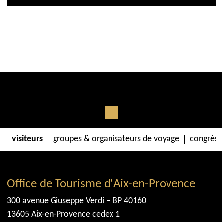
visiteurs
groupes & organisateurs de voyage
congrès 
Office de Tourisme d'Aix-en-Provence
300 avenue Giuseppe Verdi – BP 40160
13605 Aix-en-Provence cedex 1