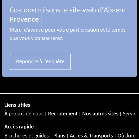
Co-construisons le site web d'Aix-en-
Provence !
Merci d’avance pour votre participation et le temps
que vous y consacrerez.
Répondre à l'enquête
Liens utiles
À propos de nous
Recrutement
Nos autres sites
Service
Accès rapide
Brochures et guides
Plans
Accès & Transports
Où dormi