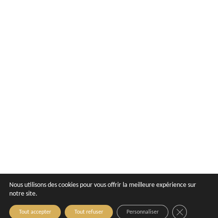
Nous utilisons des cookies pour vous offrir la meilleure expérience sur
notre site.
Close GDPR C
Tout accepter
Tout refuser
Personnaliser