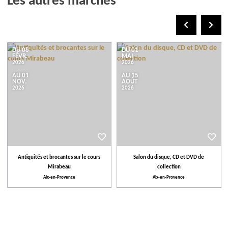
Les autres marchés
DU 08
DU 01
FÉVR.
MAI
2026
2026
AU 01
AU 15
NOV.
AOÛT
2026
2026
Antiquités et brocantes sur le cours
Salon du disque, CD et DVD de
Mirabeau
collection
Aix-en-Provence
Aix-en-Provence