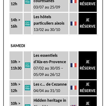
courtisanes
12h
RÉSERVE
03/07 au 25/09
Les hôtels
14h >
JE
particuliers aixois
16h
RÉSERVE
13/02 au 30/10
SAMEDI
Les essentiels
10h >
d’Aix-en-Provence
JE
11h30
07/02 au 30/05 –
RÉSERVE
05/09 au 26/12
10h >
Les c… de Cezanne
JE
12h
04/04 au 31/10
RÉSERVE
Hidden heritage in
10h >
JE