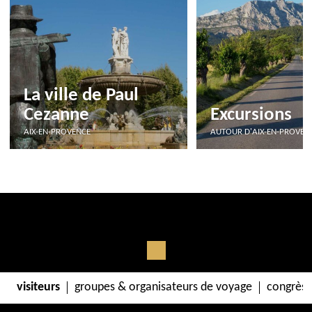
La ville de Paul
Cezanne
Excursions
AIX-EN-PROVENCE
AUTOUR D'AIX-EN-PROVEN
visiteurs
groupes & organisateurs de voyage
congrès 