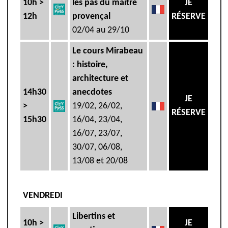
10h >
les pas du maître
JE
12h
provençal
RÉSERVE
02/04 au 29/10
Le cours Mirabeau
: histoire,
architecture et
14h30
anecdotes
JE
>
19/02, 26/02,
RÉSERVE
15h30
16/04, 23/04,
16/07, 23/07,
30/07, 06/08,
13/08 et 20/08
VENDREDI
Libertins et
10h >
JE