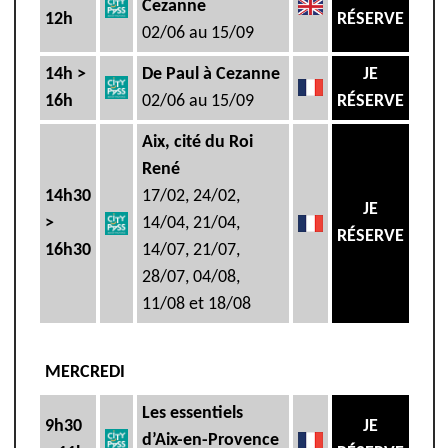
Cezanne
12h
RÉSERVE
02/06 au 15/09
14h >
De Paul à Cezanne
JE
16h
02/06 au 15/09
RÉSERVE
Aix, cité du Roi
René
14h30
17/02, 24/02,
JE
>
14/04, 21/04,
RÉSERVE
16h30
14/07, 21/07,
28/07, 04/08,
11/08 et 18/08
MERCREDI
Les essentiels
9h30
JE
d’Aix-en-Provence