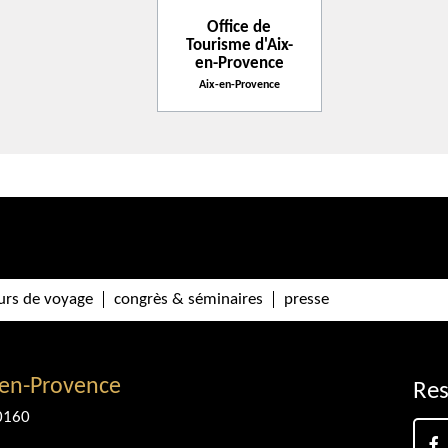
Paiement sans contact
Office de
Tourisme d'Aix-
Carte bancaire/crédit
en-Provence
Aix-en-Provence
urs de voyage
congrès & séminaires
presse
-en-Provence
Res
0160