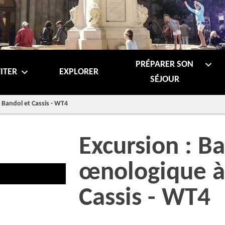
PRÉPARER SON
ITER
EXPLORER
SÉJOUR
 Bandol et Cassis - WT4
Excursion : B
œnologique à
Cassis - WT4