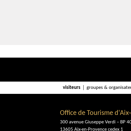
visiteurs
groupes & organisate
Office de Tourisme d'Aix
300 avenue Giuseppe Verdi – BP 4
13605 Aix-en-Provence cedex 1