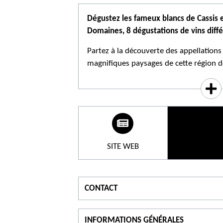
Dégustez les fameux blancs de Cassis 
Domaines, 8 dégustations de vins diffé
Partez à la découverte des appellations
magnifiques paysages de cette région d
Méditerranée. Dégustez les vins blancs 
des connaisseurs, ainsi que les rosés a
puissants de Bandol. Ensuite, profitez 
avec une vue à couper le souffle sur la
parfaite à la découverte des vins ! Vis
dégustation commentée de 8 vins différ
SITE WEB
de Provence.
➜ Excursion commentée par un guide e
➜ Départ de l'Office de tourisme à 13h
CONTACT
➜ Enfant à partir de 10 ans
Pour s'informer
P
➜ Durée : 5h
INFORMATIONS GÉNÉRALES