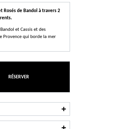
et Rosés de Bandol à travers 2
rents.
 Bandol et Cassis et des
e Provence qui borde la mer
élégants de Cassis, bien connus
romatiques et les rouges
d'un arrêt photo au Cap Canaille
 baie de Cassis. Une demi-journée
ite guidée de 2 domaines et
RÉSERVER
ents par un spécialiste des vins
xpert en œnologie
30
our réserver