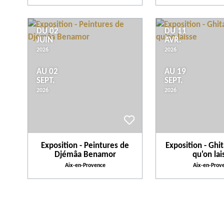
DU 02
DU 11
JUIN
AVR.
2026
2026
AU 02
AU 19
SEPT.
SEPT.
2026
2026
Exposition - Peintures de
Exposition - Ghit
Djémâa Benamor
qu'on lai
Aix-en-Provence
Aix-en-Prov