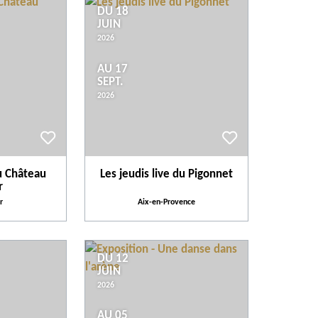
DU 18
JUIN
2026
AU 17
SEPT.
2026
u Château
Les jeudis live du Pigonnet
r
r
Aix-en-Provence
DU 12
JUIN
2026
AU 05