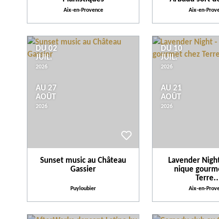
Aix-en-Provence
Aix-en-Prov
DU 02
DU 10
JUIL.
JUIL.
2026
2026
AU 27
AU 21
AOÛT
AOÛT
2026
2026
Sunset music au Château
Lavender Night
Gassier
nique gourm
Terre..
Puyloubier
Aix-en-Prov