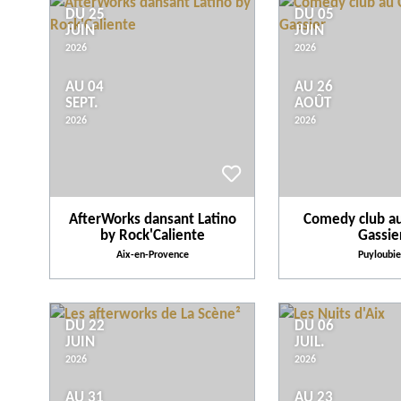
DU 25
DU 05
JUIN
JUIN
2026
2026
AU 04
AU 26
SEPT.
AOÛT
2026
2026
AfterWorks dansant Latino
Comedy club a
by Rock'Caliente
Gassie
Aix-en-Provence
Puyloubie
DU 22
DU 06
JUIN
JUIL.
2026
2026
AU 31
AU 23