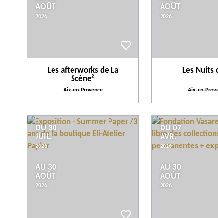
AOÛT
AOÛT
2026
2026
Les afterworks de La
Les Nuits 
Scène²
Aix-en-Provence
Aix-en-Prov
DU 30
DU 07
JUIL.
AVR.
2026
2026
AU 30
AU 30
AOÛT
AOÛT
2026
2026