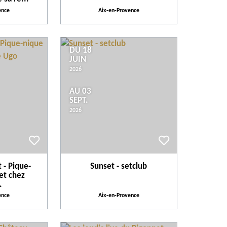
ence
Aix-en-Provence
DU 18
JUIN
2026
AU 03
SEPT.
2026
 - Pique-
Sunset - setclub
et chez
.
ence
Aix-en-Provence