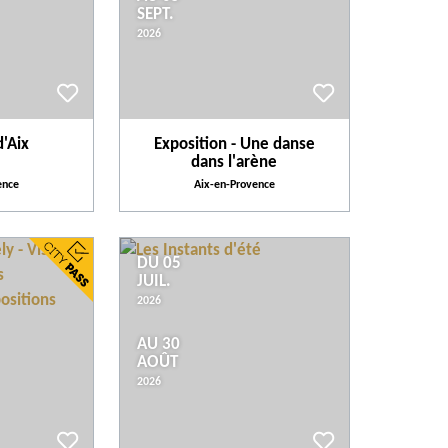
SEPT.
2026
d'Aix
Exposition - Une danse
dans l'arène
ence
Aix-en-Provence
DU 05
JUIL.
2026
AU 30
AOÛT
2026