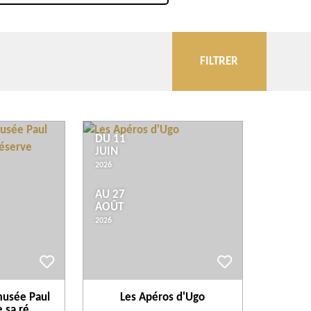
FILTRER
Évènements
Notre sélection
DU 11
JUIN
2026
Plus de critères
AU 27
AOÛT
2026
musée Paul
Les Apéros d'Ugo
 sa ré...