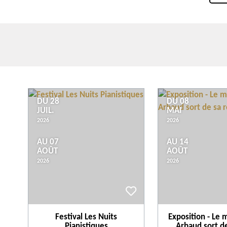
DU 28
DU 08
JUIL.
MAI
2026
2026
AU 07
AU 14
AOÛT
AOÛT
2026
2026
Festival Les Nuits
Exposition - Le 
Pianistiques
Arbaud sort de