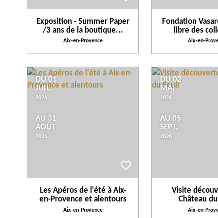
Exposition - Summer Paper
Fondation Vasare
/3 ans de la boutique...
libre des coll
Aix-en-Provence
Aix-en-Prov
DU 01
DU 02
JUIL.
MAI
2026
2026
AU 31
AU 05
AOÛT
SEPT.
2026
2026
Les Apéros de l'été à Aix-
Visite décou
en-Provence et alentours
Château du
Aix-en-Provence
Aix-en-Prov