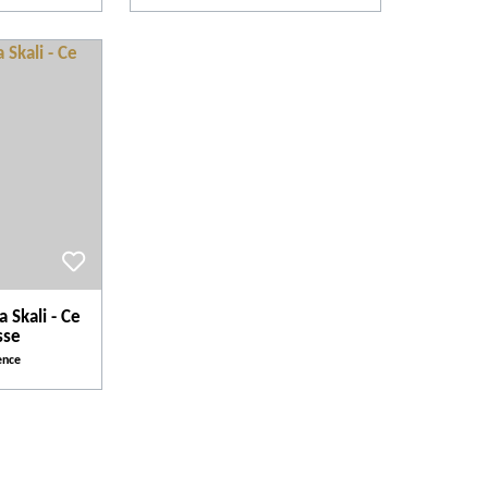
a Skali - Ce
sse
ence