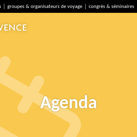
s
groupes & organisateurs de voyage
congrès & séminaires
Agenda