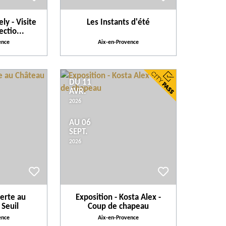
ly - Visite
Les Instants d'été
ectio...
ence
Aix-en-Provence
DU 11
AVR.
2026
AU 06
SEPT.
2026
verte au
Exposition - Kosta Alex -
 Seuil
Coup de chapeau
ence
Aix-en-Provence