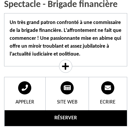
Spectacle - Brigade financière
Un très grand patron confronté à une commissaire
de la brigade financière. L’affrontement ne fait que
commencer ! Une passionnante mise en abime qui
offre un miroir troublant et assez jubilatoire à
l’actualité judiciaire et politique.
Et c’est la garde à vue, la confrontation en huis clos
de deux visions du monde qui s’opposent, entre cet
homme de pouvoir et cette femme de droit s’engage
une lutte, un duel d’intelligences entre privilèges et
justice. Avec pour enjeu la liberté ou la détention
APPELER
SITE WEB
ECRIRE
d’un homme, plus enclin à diriger qu’à obéir…
RÉSERVER