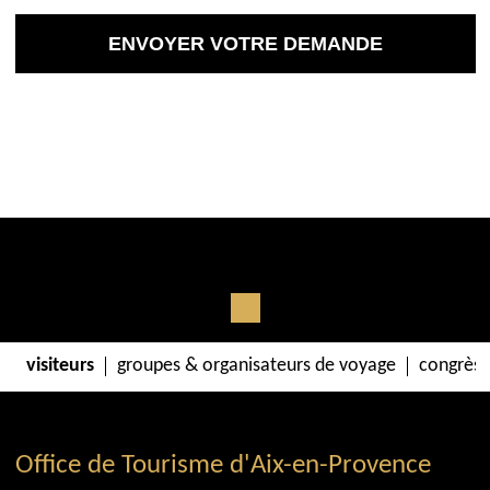
visiteurs
groupes & organisateurs de voyage
congrès 
Office de Tourisme d'Aix-en-Provence