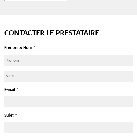
8 avenue de la Violette
13100
Aix-en-Provence
CONTACTER LE PRESTATAIRE
S'y rendre Google Maps
S'y rendre Apple Maps
Prénom & Nom
*
Prénom
Nom
E-mail
*
Sujet
*