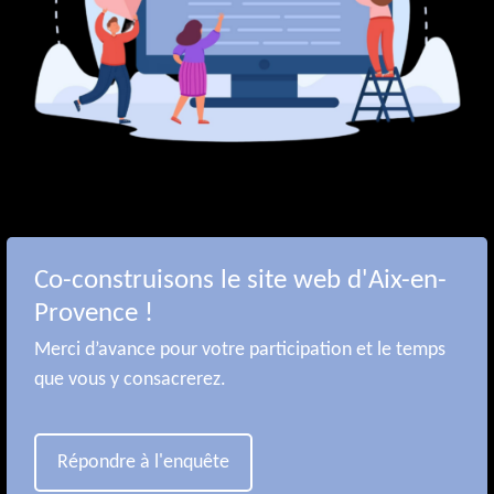
Co-construisons le site web d'Aix-en-
Provence !
Merci d’avance pour votre participation et le temps
que vous y consacrerez.
Répondre à l'enquête