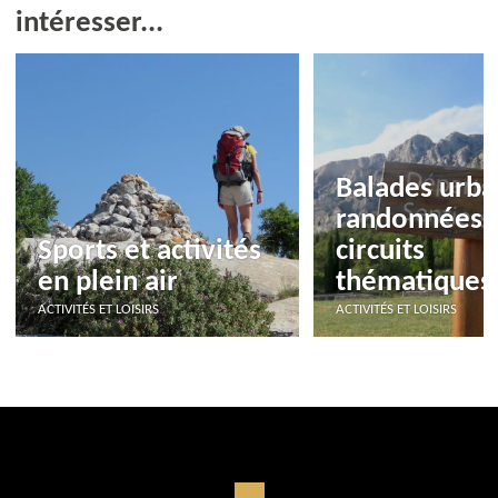
intéresser...
Balades urba
randonnées 
Sports et activités
circuits
en plein air
thématiques
ACTIVITÉS ET LOISIRS
ACTIVITÉS ET LOISIRS