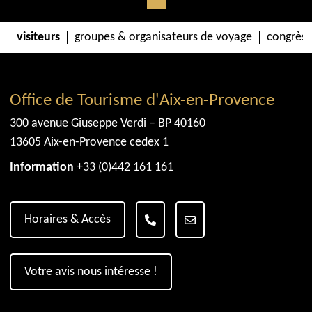
visiteurs
groupes & organisateurs de voyage
congrès 
Office de Tourisme d'Aix-en-Provence
300 avenue Giuseppe Verdi – BP 40160
13605 Aix-en-Provence cedex 1
Information
+33 (0)442 161 161
Horaires & Accès
Votre avis nous intéresse !