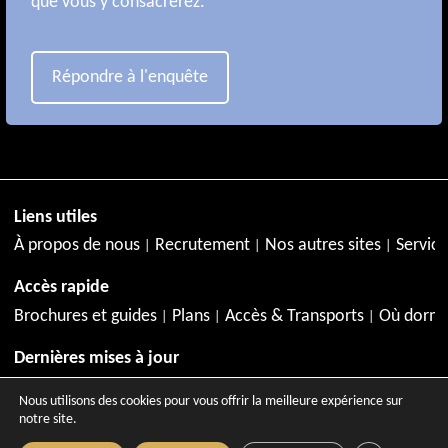
que vous y consacrerez.
Répondre à l'enquête
Liens utiles
À propos de nous
Recrutement
Nos autres sites
Service
Accès rapide
Brochures et guides
Plans
Accès & Transports
Où dormi
Dernières mises à jour
Juillet à Aix-en-Provence
Agenda de juillet
Activités en jui
Nous utilisons des cookies pour vous offrir la meilleure expérience sur
notre site.