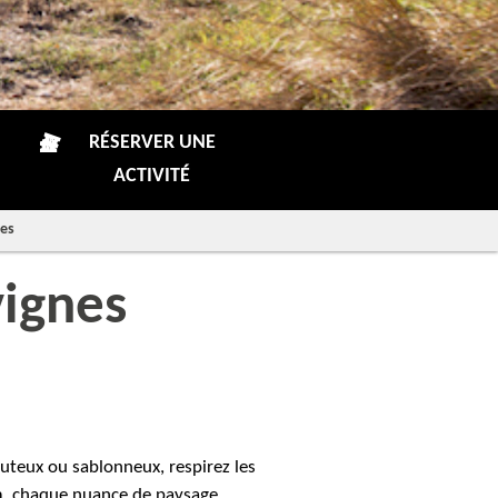
RÉSERVER UNE
ACTIVITÉ
nes
vignes
louteux ou sablonneux, respirez les
um, chaque nuance de paysage