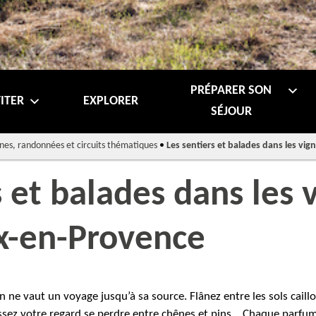
PRÉPARER SON
ITER
EXPLORER
SÉJOUR
nes, randonnées et circuits thématiques
•
Les sentiers et balades dans les vig
s et balades dans les 
ix-en-Provence
en ne vaut un voyage jusqu’à sa source. Flânez entre les sols cail
aissez votre regard se perdre entre chênes et pins… Chaque parf