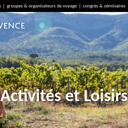
s
groupes & organisateurs de voyage
congrès & séminaires
Activités et Loisirs