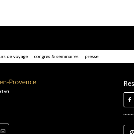
urs de voyage
congrès & séminaires
presse
-en-Provence
Res
0160