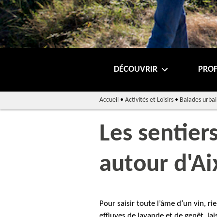
DÉCOUVRIR
PROF
Accueil
•
Activités et Loisirs
•
Balades urbai
Les sentier
autour d'A
Pour saisir toute l’âme d’un vin, ri
effluves de lavande et de genêt, l