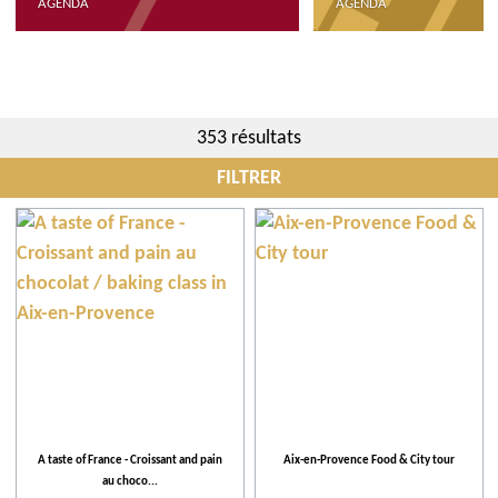
AGENDA
AGENDA
353 résultats
FILTRER
Quand
Communes
Évènements
Activités et Loisirs
A taste of France - Croissant and pain
Aix-en-Provence Food & City tour
au choco...