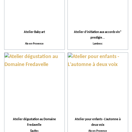
Atelier Baby art
Atelier d’initiation aux accords vin*
prestigie...
Aix-en-Provence
Lambesc
Atelier dégustation au Domaine
Atelier pour enfants - L’automne à
Fredavelle
deux voix
Éguilles
Aix-en-Provence