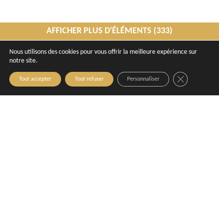
AFFICHER PLUS D'ÉLÉMENTS (333)
Nous utilisons des cookies pour vous offrir la meilleure expérience sur
notre site.
Close GDPR C
Tout accepter
Tout refuser
Personnaliser