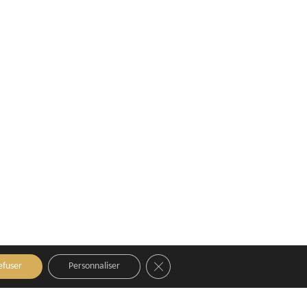
Close GDPR Cookie Banner
efuser
Personnaliser