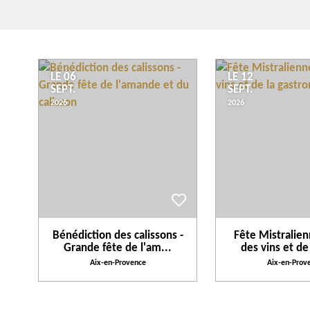
LE 06
LE 12
SEPT.
SEPT.
2026
2026
Bénédiction des calissons -
Fête Mistralien
Grande fête de l'am...
des vins et de 
Aix-en-Provence
Aix-en-Prov