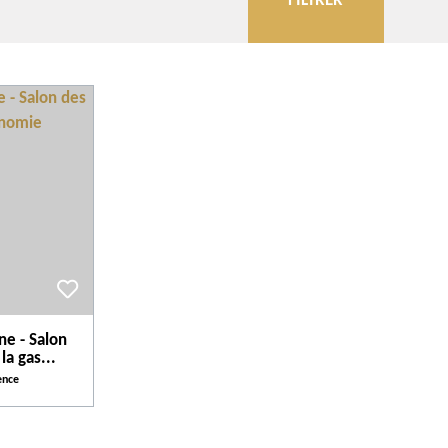
FILTRER
Communes
Évènements
Quand
Plus de critères
Thème
ne - Salon
la gas...
ence