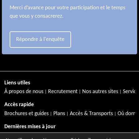
Merci d’avance pour votre participation et le temps
que vous y consacrerez.
Répondre à l'enquête
Liens utiles
À propos de nous
Recrutement
Nos autres sites
Service
Accès rapide
Brochures et guides
Plans
Accès & Transports
Où dormi
Dernières mises à jour
Juillet à Aix-en-Provence
Agenda de juillet
Activités en jui