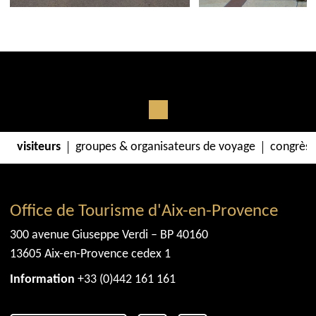
visiteurs
groupes & organisateurs de voyage
congrès 
Office de Tourisme d'Aix-en-Provence
300 avenue Giuseppe Verdi – BP 40160
13605 Aix-en-Provence cedex 1
Information
+33 (0)442 161 161