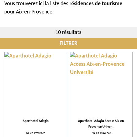
Vous trouverez ici la liste des
résidences de tourisme
pour Aix-en-Provence.
10 résultats
FILTRER
Communes
Hébergement
Plus de critères
Activités proposées
Aparthotel Adagio
Aparthotel Adagio Access Aix-en-
Provence Univer...
Équipements et Services
Aix-en-Provence
Aix-en-Provence