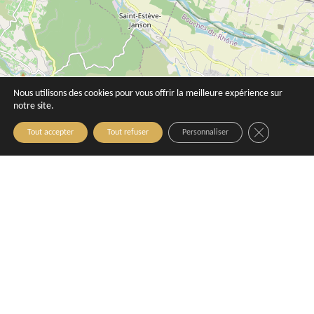
Nous utilisons des cookies pour vous offrir la meilleure expérience sur
notre site.
Close GDPR C
Tout accepter
Tout refuser
Personnaliser