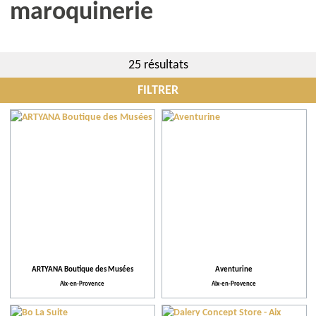
maroquinerie
25 résultats
FILTRER
Communes
Plus de critères
Pratique
Activités et Loisirs
ARTYANA Boutique des Musées
Aventurine
Aix-en-Provence
Aix-en-Provence
Équipements et Services