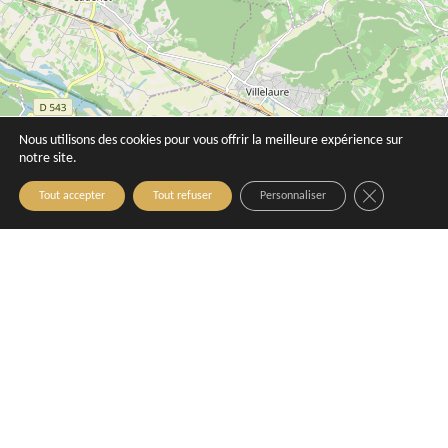
Nous utilisons des cookies pour vous offrir la meilleure expérience sur
notre site.
Close GDPR C
Tout accepter
Tout refuser
Personnaliser