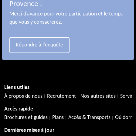
Provence !
Merci d’avance pour votre participation et le temps
que vous y consacrerez.
Répondre à l'enquête
Liens utiles
À propos de nous
Recrutement
Nos autres sites
Service
Accès rapide
Brochures et guides
Plans
Accès & Transports
Où dormi
Dernières mises à jour