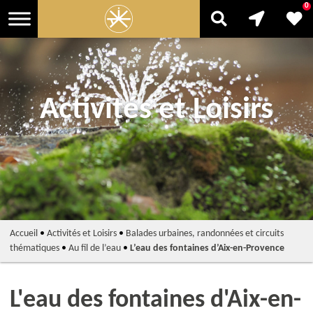
0
Activités et Loisirs
Accueil
•
Activités et Loisirs
•
Balades urbaines, randonnées et circuits
thématiques
•
Au fil de l’eau
•
L’eau des fontaines d’Aix-en-Provence
L'eau des fontaines d'Aix-en-