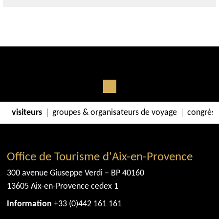
visiteurs
groupes & organisateurs de voyage
congrès 
Office de Tourisme d'Aix-en-Provence
300 avenue Giuseppe Verdi – BP 40160
13605 Aix-en-Provence cedex 1
Information
+33 (0)442 161 161