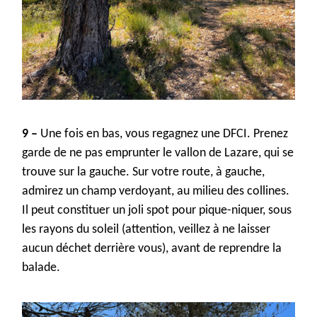
9 –
Une fois en bas, vous regagnez une
DFCI
. Prenez
garde
de
ne pas emprunter le vallon de Lazare
,
qui se
trouve sur la
gauche.
Sur votre route,
à gauche,
admire
z
un champ
verdoyant, au milieu des collines.
Il peut constituer un joli s
pot
pour
pique-nique
r
, sous
les rayons du soleil
(attention, veillez à ne laisser
aucun déchet derrière vous),
avant
de reprendre la
balade.