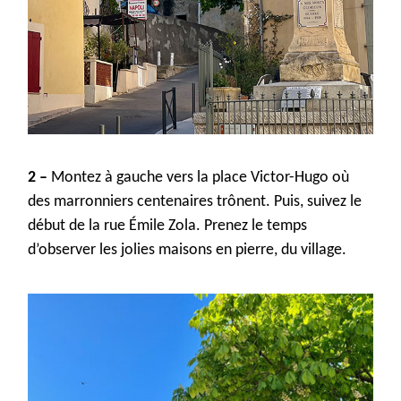
2 –
Monte
z
à
gauche
vers la
place Victor-Hugo
où
des
marronniers
centenaires
trônent
. P
uis
,
suivez
le
début de la rue Émile Zola.
Prenez le temps
d’observer les jolies maisons
en pierre,
d
u
village.