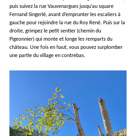
puis
suivez
la rue Vauvenargues jusqu’au square
Fer
nand
Sin
gerlé
,
avant d’
emprunter les escaliers à
gauche pour rejoindre la rue du Roy René.
Puis sur la
droite,
grimpez le
petit sentier
(
chemin du
Pigeonnier) qui monte et longe le
s remparts du
château.
Une fois en
haut, vous pouvez surplomber
une partie du village en contrebas.