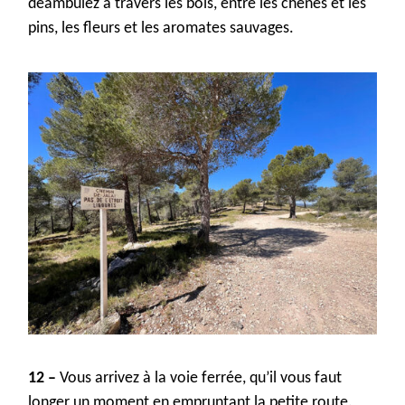
déambulez à travers les bois,
entre les chênes
et
les
pins
,
les fleurs et
les
aromates sauvages.
12 –
Vous arrivez à la voie ferrée, qu’il vous faut
longer un moment en empruntant la petite route.