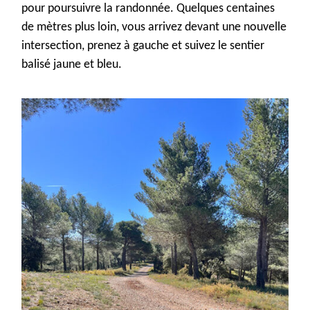
pour poursuivre la randonnée.
Quelques centaines
de mètres plus loin
, vous
arriv
ez
devant
une nouvelle
intersection,
pren
ez
à gauche et sui
vez
le sentier
balisé jaune et bleu.