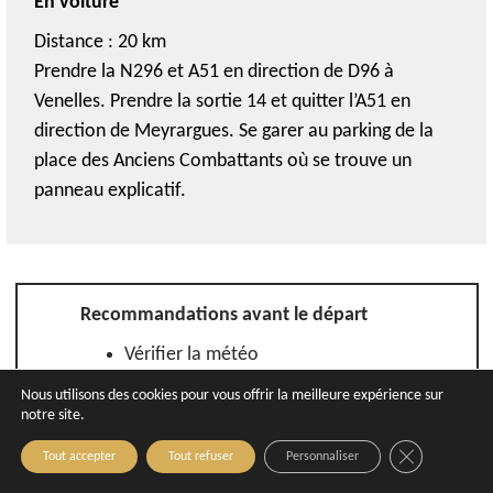
En voiture
Distance : 20 km
Prendre la
N296 et A51 en direction de D96 à
Venelles. Prendre la sortie 14 et quitter l’A51
en
direction de Meyrargue
s. Se garer au parking
de la
p
lace des Anciens Combattants
où se trouve un
panneau explicatif.
Recommandations avant le départ
Vérifier la météo
S’habiller en fonction des conditions
Nous utilisons des cookies pour vous offrir la meilleure expérience sur
météorologiques et porter des
notre site.
chaussures adaptées
Close GDPR C
Tout accepter
Tout refuser
Personnaliser
Penser hydratation et alimentation