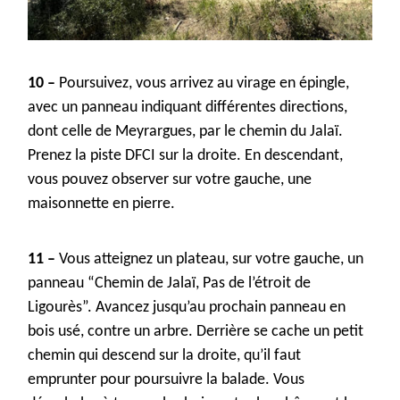
10 –
Poursuivez, vous arrivez
au
virage en épingle,
avec un panneau indiquant différente
s
direction
s
,
dont celle de Meyrargues, par le chemin du
Jalaï
.
Pren
ez
la piste DFCI sur la droit
e
. En descendant,
vous pouvez observer sur votre gauche, une
maisonnette en pierre.
11 –
Vous atteignez un plateau, sur votre gauche, un
panneau “
C
hemin de
Jalaï
, Pas de l’étroit de
Ligourès
”
.
A
vancez
jusqu’au prochain panneau en
bois usé
,
contre un arbre.
Derrière se cache un petit
chemin qui descend sur la droite, qu’il faut
emprunter pour poursuivre la balade. Vous