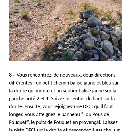
8 –
Vous rencontre
z
,
de nouveaux
,
deux
directions
différentes :
un p
etit chemin balisé jaune et bleu sur
la droite
qui monte et
un sentier balisé
jaune sur la
gauche noté 2 et 1. Suiv
ez
le sentier du haut sur la
droite
.
Ensuite, vous
rejoi
gnez
une
DFCI
qu’il faut
longer
.
Vous atteignez le panneau “Lou
Pous
dé
Fouquet”, le
puits de Fouquet
en provençal. Laissez
la piste DFCI sur la droite et
descendez
à
gauche
,
sur