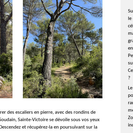
Su
le
cé
ma
gr
en
Pe
su
Ce
?
Le
po
ra
mè
er des escaliers en pierre, avec des rondins de
Zo
 Soudain, Sainte-Victoire se dévoile sous vos yeux
in
D
escendez e
t
récupérez-la
en poursuivant sur la