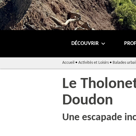
DÉCOUVRIR
PROF
Accueil
•
Activités et Loisirs
•
Balades urbai
Le Tholonet
Doudon
Une escapade in