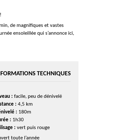
!
emin, de magnifiques et vastes
rnée ensoleillée qui s’annonce ici,
NFORMATIONS TECHNIQUES
veau :
facile, peu de dénivelé
stance :
4,5 km
nivelé :
180m
rée :
1h30
lisage :
vert puis rouge
vert toute l’année