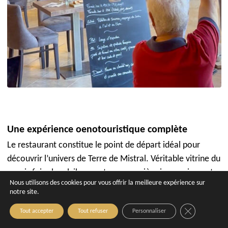
Une expérience oenotouristique complète
Le restaurant constitue le point de départ idéal pour
découvrir l’univers de Terre de Mistral. Véritable vitrine du
savoir-faire local, il permet une première immersion entre
Nous utilisons des cookies pour vous offrir la meilleure expérience sur
cuisine de saison et accords mets & vins 100 % maison.
notre site.
En salle, les équipes accompagnent cette découverte en
Close GDPR C
Tout accepter
Tout refuser
Personnaliser
partageant l’histoire des cuvées et en guidant chaque
dégustation avec justesse.