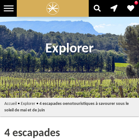
0
Explorer
Accueil
•
Explorer
•
4 escapades oenotouristiques à savourer sous le
soleil de mai et de juin
4 escapades