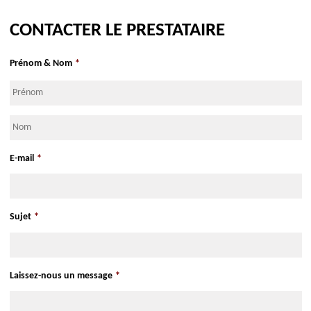
S'y rendre Google Maps
S'y rendre Apple Maps
CONTACTER LE PRESTATAIRE
Prénom & Nom
*
Prénom
Nom
E-mail
*
Sujet
*
Laissez-nous un message
*