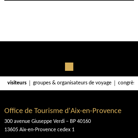
visiteurs
groupes & organisateurs de voyage
congrès 
Office de Tourisme d'Aix-en-Provence
300 avenue Giuseppe Verdi – BP 40160
13605 Aix-en-Provence cedex 1