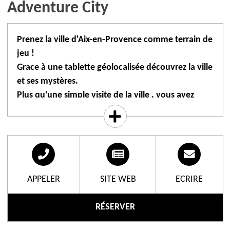
Adventure City
Prenez la ville d'Aix-en-Provence comme terrain de
jeu !
Grace à une tablette géolocalisée découvrez la ville
et ses mystères.
Plus qu'une simple visite de la ville , vous avez
1h30 pour résoudre des missions.
Au départ de Closed Escape Game , venez découvrir
cette ville piétonne et ses espaces avec des énigmes.
Guidés par une tablette qui vous est confiée, vous
allez vous rendre sur différents points géolocalisés
APPELER
SITE WEB
ECRIRE
pour résoudre des énigmes en réalité augmentée ou
par de la manipulation sur des gadgets que vous
RÉSERVER
trouverez dans les mallettes de jeu et aussi par de
l'observation.