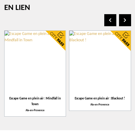
EN LIEN
Situation :
Centre ville
En ville
En plein air
Langue(e) :
Français
Anglais
+
−
Leaflet
| ©
openstreetmap.fr
Escape Game en plein air : Mindfall in
Escape Game en plein air : Blackout !
Devant Closed Escape Game
Town
Aix-en-Provence
Aix-en-Provence
605 avenue Max Juvénal
13100
Aix-en-Provence