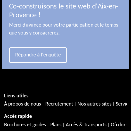
Co-construisons le site web d'Aix-en-
Provence !
Merci d’avance pour votre participation et le temps
que vous y consacrerez.
Répondre à l'enquête
Liens utiles
À propos de nous
Recrutement
Nos autres sites
Service
Accès rapide
Brochures et guides
Plans
Accès & Transports
Où dormi