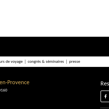
urs de voyage
congrès & séminaires
presse
-en-Provence
Res
0160