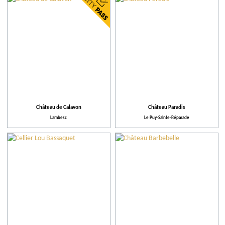
Communes
Producteur du Terroir
Conseils
Plus de critères
Château de Calavon
Château Paradis
Lambesc
Le Puy-Sainte-Réparade
Notre sélection
Activités proposées
Équipements et Services