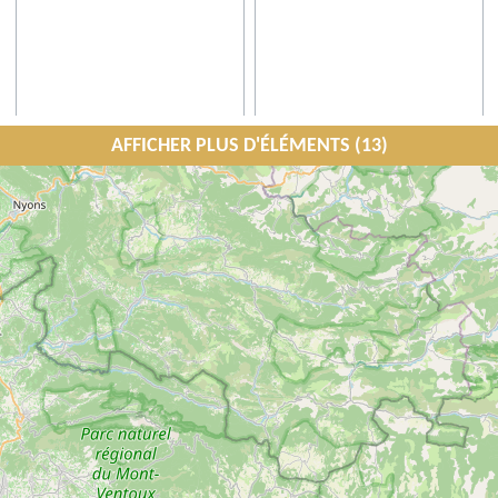
AFFICHER PLUS D'ÉLÉMENTS (13)
Domaine Château La Coste
Domaine de Belambrée
Le Puy-Sainte-Réparade
Aix-en-Provence