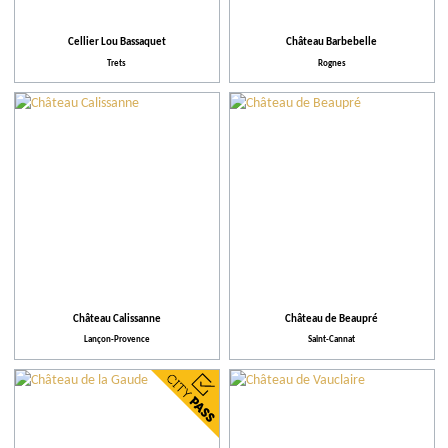
Action pour l'environnement
Cellier Lou Bassaquet
Château Barbebelle
Activités et Loisirs
Trets
Rognes
Château Calissanne
Château de Beaupré
Lançon-Provence
Saint-Cannat