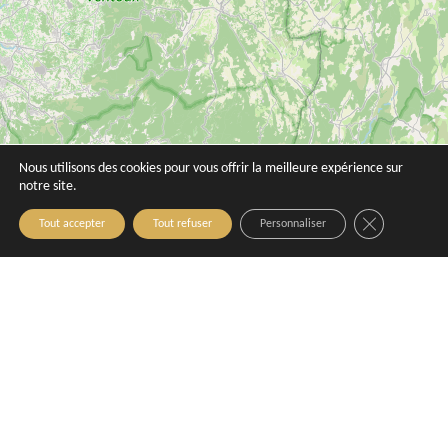
Domaine de Camaïssette
Domaine de Fonscolombe
Éguilles
Le Puy-Sainte-Réparade
Nous utilisons des cookies pour vous offrir la meilleure expérience sur
notre site.
Close GDPR C
Tout accepter
Tout refuser
Personnaliser