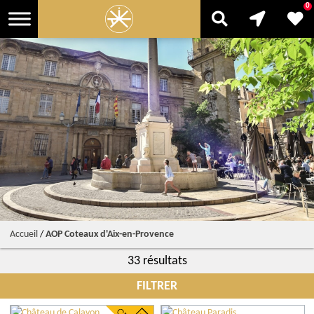
0
Accueil
/
AOP Coteaux d'Aix-en-Provence
33 résultats
FILTRER