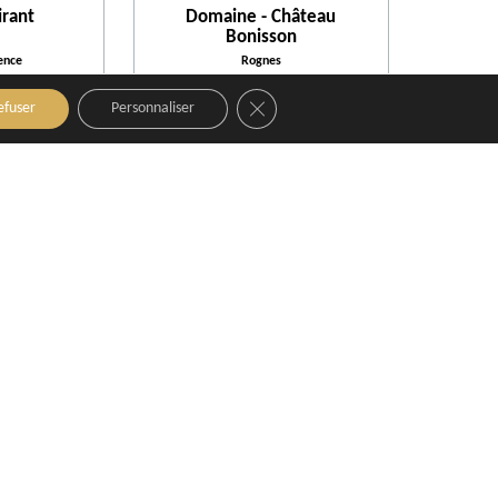
irant
Domaine - Château
Bonisson
ence
Rognes
Close GDPR Cookie Banner
efuser
Personnaliser
rgemone
at