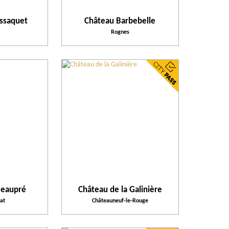
assaquet
Château Barbebelle
Rognes
Beaupré
Château de la Galinière
at
Châteauneuf-le-Rouge