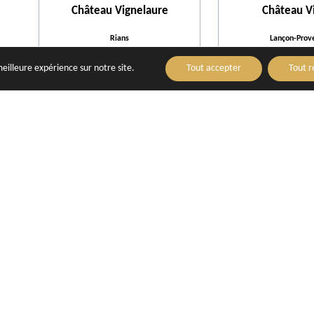
Château Vignelaure
Château V
Rians
Lançon-Prov
meilleure expérience sur notre site.
Tout accepter
Tout r
Domaine Bagrau
Domaine Ba
Rognes
Saint-Cann