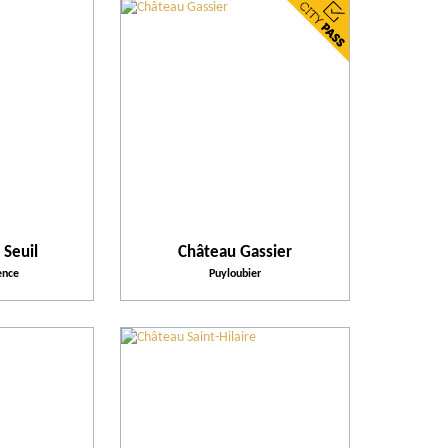
 Seuil
Château Gassier
ence
Puyloubier