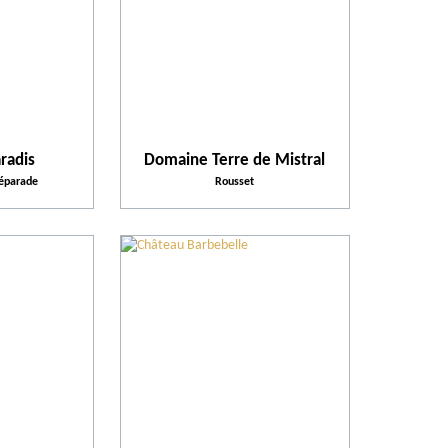
Plus de critères
Notre sélection
radis
Domaine Terre de Mistral
Activités proposées
Réparade
Rousset
Équipements et Services
Action pour l'environnement
Activités et Loisirs