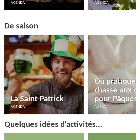
AGENDA
AGENDA
De saison
Où pratiquer 
chasse aux o
La Saint-Patrick
pour Pâques 
AGENDA
AGENDA
Quelques idées d'activités...