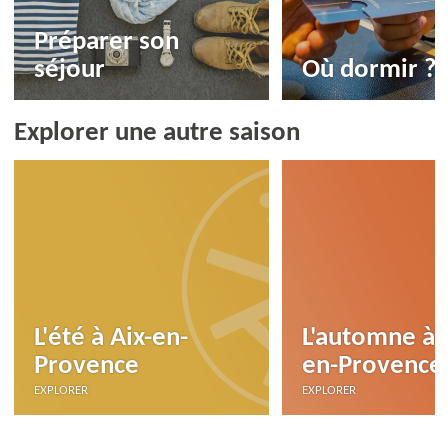
Préparer son
séjour
Où dormir ?
Explorer une autre saison
L'été à Aix-en-
L'automne à 
Provence
en-Provence
EXPLORER
EXPLORER