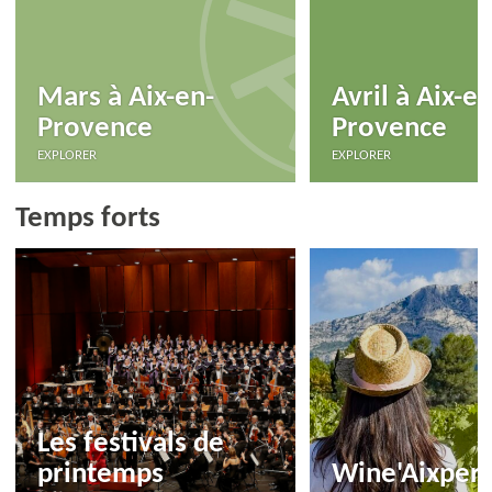
Mars à Aix-en-
Avril à Aix-en
Provence
Provence
EXPLORER
EXPLORER
Temps forts
Les festivals de
printemps
Wine'Aixper