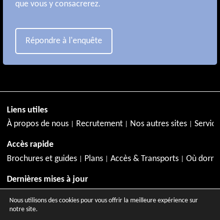
que vous y consacrerez.
Répondre à l'enquête
Liens utiles
À propos de nous
Recrutement
Nos autres sites
Service
Accès rapide
Brochures et guides
Plans
Accès & Transports
Où dormi
Dernières mises à jour
Juillet à Aix-en-Provence
Agenda de juillet
Activités en jui
Nous utilisons des cookies pour vous offrir la meilleure expérience sur
notre site.