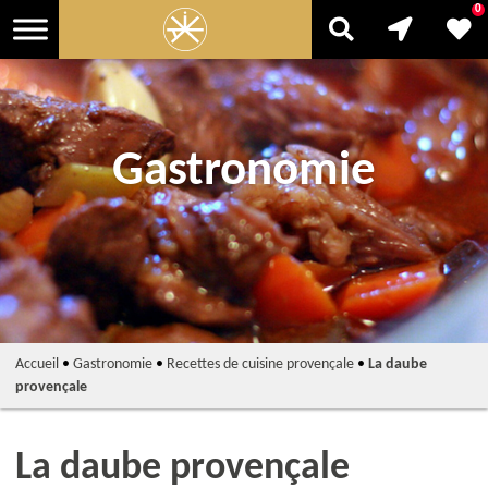
0
Gastronomie
Accueil
•
Gastronomie
•
Recettes de cuisine provençale
•
La daube
provençale
La daube provençale