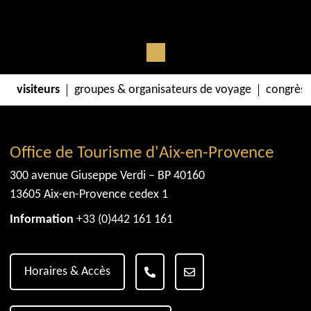
visiteurs
groupes & organisateurs de voyage
congrès 
Office de Tourisme d'Aix-en-Provence
300 avenue Giuseppe Verdi – BP 40160
13605 Aix-en-Provence cedex 1
Information
+33 (0)442 161 161
Horaires & Accès