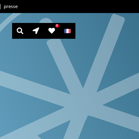
presse
0