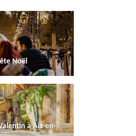
ête Noël
Valentin à Aix-en-