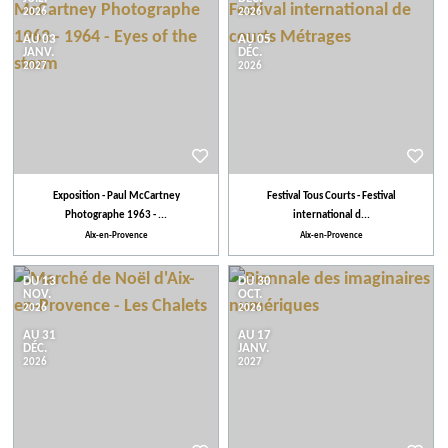
2026
2026
AU 03
AU 05
JANV.
DÉC.
2027
2026
Exposition - Paul McCartney
Festival Tous Courts - Festival
Photographe 1963 - ...
international d...
Aix-en-Provence
Aix-en-Provence
DU 13
DU 30
NOV.
OCT.
2026
2026
AU 31
AU 17
DÉC.
JANV.
2026
2027