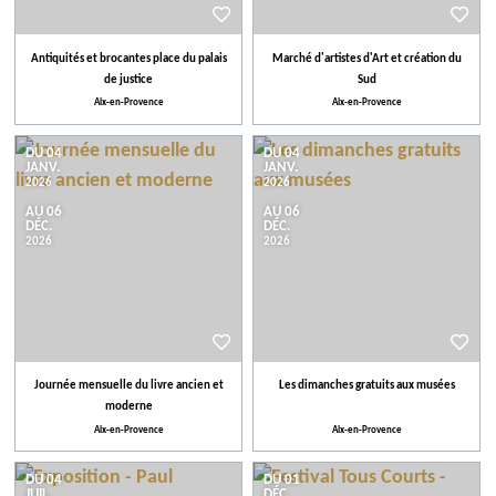
Antiquités et brocantes place du palais
Marché d'artistes d'Art et création du
de justice
Sud
Aix-en-Provence
Aix-en-Provence
DU 04
DU 04
JANV.
JANV.
2026
2026
AU 06
AU 06
DÉC.
DÉC.
2026
2026
Journée mensuelle du livre ancien et
Les dimanches gratuits aux musées
moderne
Aix-en-Provence
Aix-en-Provence
DU 04
DU 01
JUIL.
DÉC.