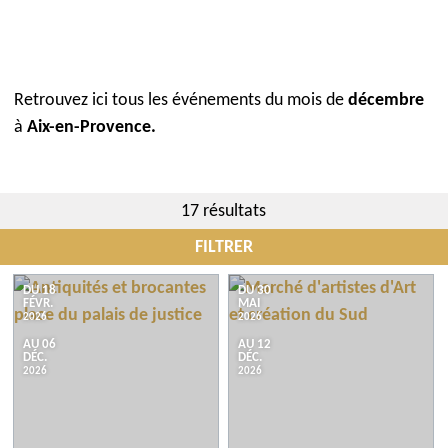
Retrouvez ici tous les événements du mois de
décembre
à
Aix-en-Provence.
17 résultats
FILTRER
Évènements
DU 18
DU 30
FÉVR.
MAI
2026
2026
AU 06
AU 12
Notre sélection
DÉC.
DÉC.
2026
2026
Plus de critères