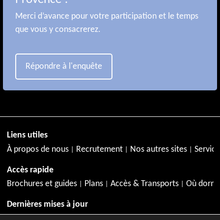
Merci d’avance pour votre participation et le temps
que vous y consacrerez.
Répondre à l'enquête
Liens utiles
À propos de nous
Recrutement
Nos autres sites
Service
Accès rapide
Brochures et guides
Plans
Accès & Transports
Où dormi
Dernières mises à jour
Juillet à Aix-en-Provence
Agenda de juillet
Activités en jui