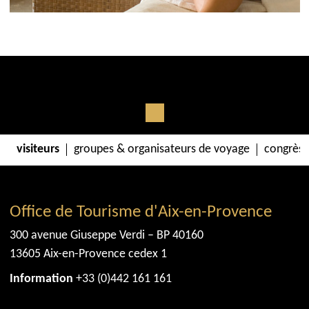
visiteurs
groupes & organisateurs de voyage
congrès 
Office de Tourisme d'Aix-en-Provence
300 avenue Giuseppe Verdi – BP 40160
13605 Aix-en-Provence cedex 1
Information
+33 (0)442 161 161