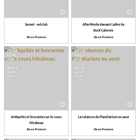
Sunset - setclub
AfterWorks dansant Latino by
Rock'Caliente
Aix-en-Provence
Aix-en-Provence
DU 08
DU 01
FÉVR.
AOÛT
2026
2026
AU 01
AU 29
NOV.
AOÛT
2026
2026
Antiquités et brocantes sur le cours
Les séances du Planétarium en aout
Mirabeau
Aix-en-Provence
Aix-en-Provence