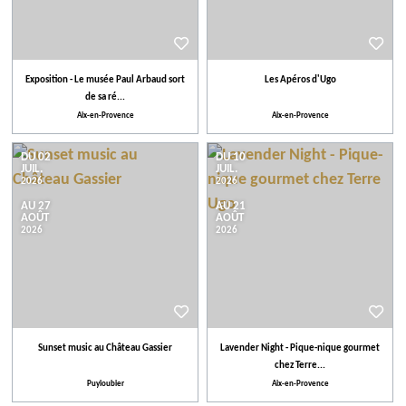
Exposition - Le musée Paul Arbaud sort
Les Apéros d'Ugo
de sa ré...
Aix-en-Provence
Aix-en-Provence
DU 02
DU 10
JUIL.
JUIL.
2026
2026
AU 27
AU 21
AOÛT
AOÛT
2026
2026
Sunset music au Château Gassier
Lavender Night - Pique-nique gourmet
chez Terre...
Puyloubier
Aix-en-Provence