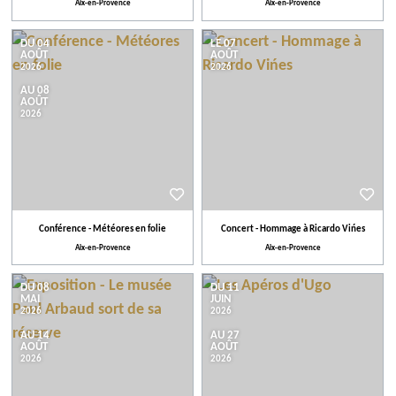
Aix-en-Provence
Aix-en-Provence
DU 04
LE 07
AOÛT
AOÛT
2026
2026
AU 08
AOÛT
2026
Conférence - Météores en folie
Concert - Hommage à Ricardo Vińes
Aix-en-Provence
Aix-en-Provence
DU 08
DU 11
MAI
JUIN
2026
2026
AU 14
AU 27
AOÛT
AOÛT
2026
2026