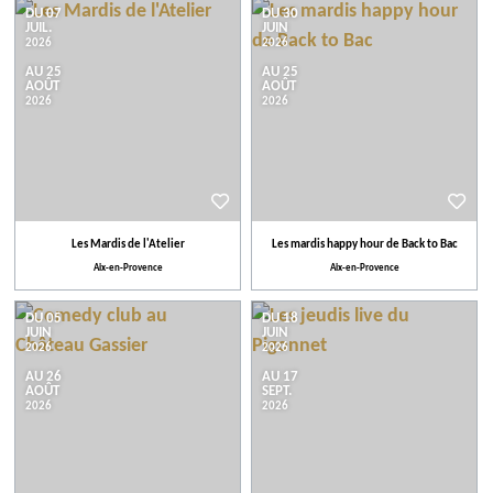
DU 07
DU 30
JUIL.
JUIN
2026
2026
AU 25
AU 25
AOÛT
AOÛT
2026
2026
Les Mardis de l'Atelier
Les mardis happy hour de Back to Bac
Aix-en-Provence
Aix-en-Provence
DU 05
DU 18
JUIN
JUIN
2026
2026
AU 26
AU 17
AOÛT
SEPT.
2026
2026