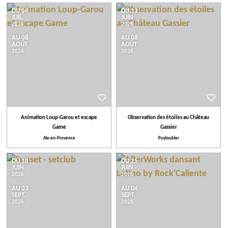
DU 04
DU 13
JUIL.
JUIN
2026
2026
AU 08
AU 08
AOÛT
AOÛT
2026
2026
Animation Loup-Garou et escape
Observation des étoiles au Château
Game
Gassier
Aix-en-Provence
Puyloubier
DU 18
DU 25
JUIN
JUIN
2026
2026
AU 03
AU 04
SEPT.
SEPT.
2026
2026