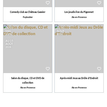
Comedy club au Château Gassier
Les jeudis live du Pigonnet
Puyloubier
Aix-en-Provence
DU 01
LE 16
MAI
AOÛT
2026
2026
AU 15
AOÛT
2026
Salon du disque, CD et DVD de
Après-midi Jeux au Drôle d’Endroit
collection
Aix-en-Provence
Aix-en-Provence