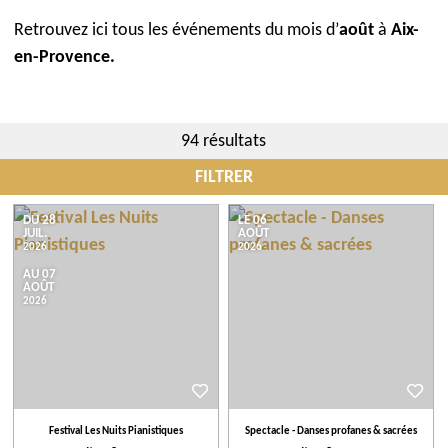
Retrouvez ici tous les événements du mois d’
août
à
Aix-
en-Provence.
94 résultats
FILTRER
Évènements
DU 28
LE 06
JUIL.
AOÛT
2026
2026
AU 07
Notre sélection
AOÛT
2026
Plus de critères
Festival Les Nuits Pianistiques
Spectacle - Danses profanes & sacrées