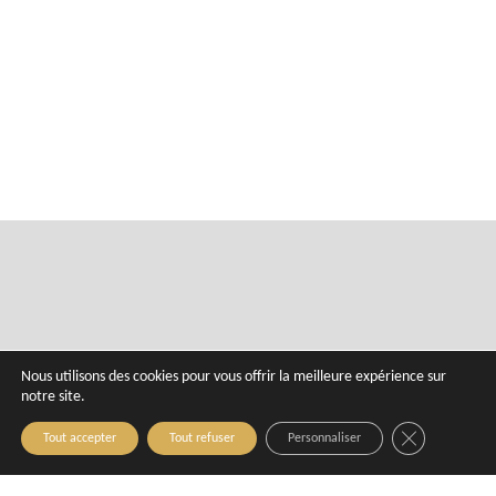
Nous utilisons des cookies pour vous offrir la meilleure expérience sur
notre site.
Close GDPR C
Tout accepter
Tout refuser
Personnaliser