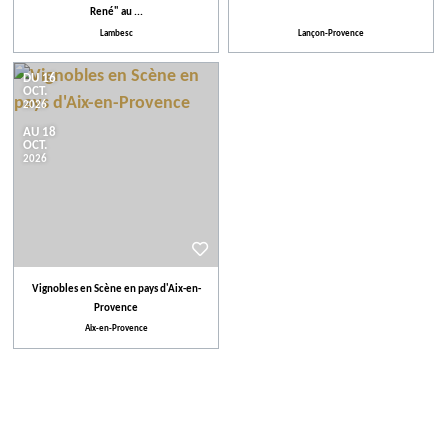
René" au ...
Lambesc
Lançon-Provence
DU 16
OCT.
2026
AU 18
OCT.
2026
Vignobles en Scène en pays d'Aix-en-
Provence
Aix-en-Provence